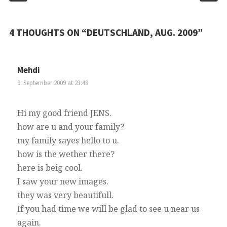
4 THOUGHTS ON “
DEUTSCHLAND, AUG. 2009
”
Mehdi
9. September 2009 at 23:48
Hi my good friend JENS.
how are u and your family?
my family sayes hello to u.
how is the wether there?
here is beig cool.
I saw your new images.
they was very beautifull.
If you had time we will be glad to see u near us
again.