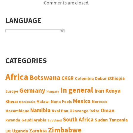
Comments are closed.
LANGUAGE
CATEGORIES
Africa
Botswana
CKGR
Ethiopia
Colombia
Dubai
In general
Germany
Iran
Kenya
Europe
Hungary
Mexico
Khwai
Malawi
Mana Pools
Morocco
Macedonia
Namibia
Oman
Nxai Pan
Mozambique
Okavango Delta
South Africa
Sudan
Tanzania
Saudi Arabia
Rwanda
Scotland
Zimbabwe
Zambia
Uganda
UAE