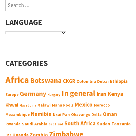
LANGUAGE
CATEGORIES
Africa
Botswana
CKGR
Ethiopia
Colombia
Dubai
In general
Germany
Iran
Kenya
Europe
Hungary
Mexico
Khwai
Malawi
Mana Pools
Morocco
Macedonia
Namibia
Oman
Nxai Pan
Mozambique
Okavango Delta
South Africa
Sudan
Tanzania
Saudi Arabia
Rwanda
Scotland
Zimbabwe
Zambia
Uganda
UAE