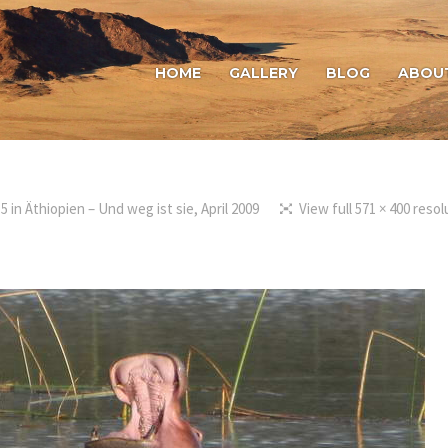
HOME
GALLERY
BLOG
ABOU
15
in
Äthiopien – Und weg ist sie, April 2009
View full 571 × 400 resol