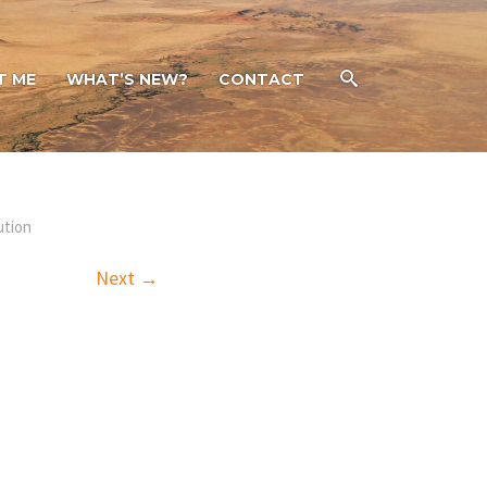
T ME
WHAT’S NEW?
CONTACT
ution
Next →