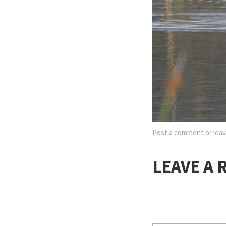
Post a comment
or leav
LEAVE A 