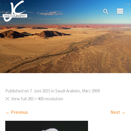
Published on
7. Juni 2015
in
Saudi Arabien, März 2009
View full 283 × 400 resolution
← Previous
Next →