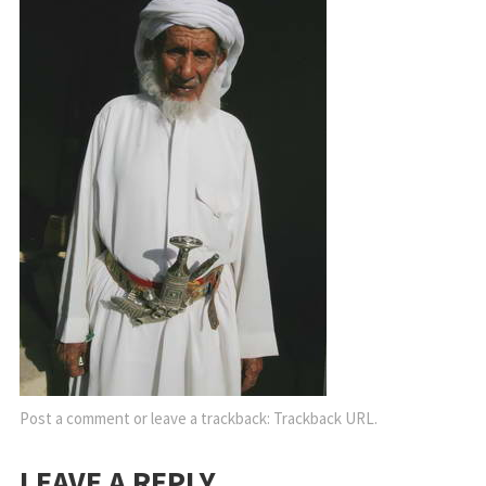
Post a comment
or leave a trackback:
Trackback URL
.
LEAVE A REPLY