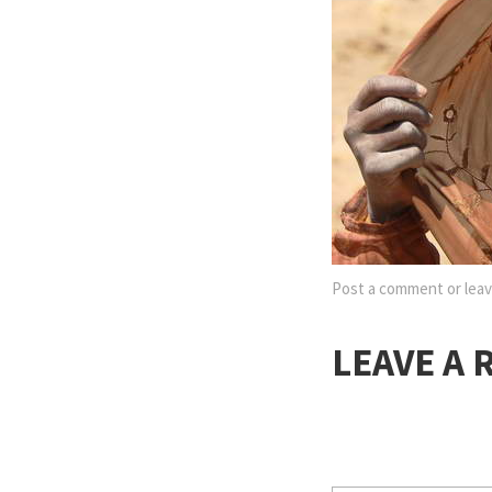
Post a comment
or leav
LEAVE A 