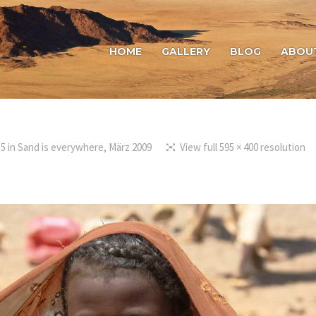
HOME
GALLERY
BLOG
ABOU
15
in
Sand is everywhere, März 2009
View full 595 × 400 resolution