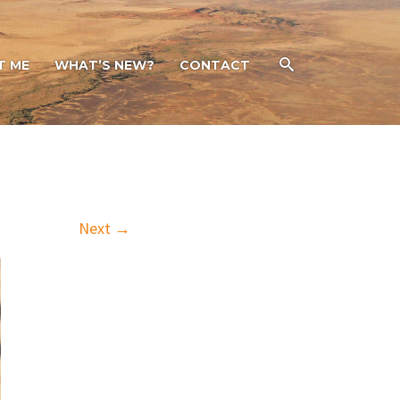
T ME
WHAT’S NEW?
CONTACT
Next →