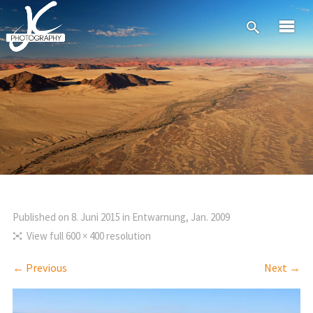
Published on
8. Juni 2015
in
Entwarnung, Jan. 2009
View full 600 × 400 resolution
← Previous
Next →