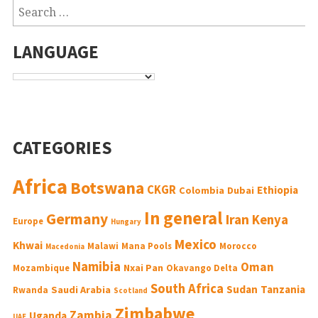
LANGUAGE
CATEGORIES
Africa
Botswana
CKGR
Ethiopia
Colombia
Dubai
In general
Germany
Iran
Kenya
Europe
Hungary
Mexico
Khwai
Malawi
Mana Pools
Morocco
Macedonia
Namibia
Oman
Nxai Pan
Mozambique
Okavango Delta
South Africa
Sudan
Tanzania
Saudi Arabia
Rwanda
Scotland
Zimbabwe
Zambia
Uganda
UAE